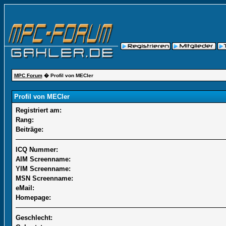
MPC Forum
� Profil von MECler
Profil von MECler
Registriert am:
Rang:
Beiträge:
ICQ Nummer:
AIM Screenname:
YIM Screenname:
MSN Screenname:
eMail:
Homepage:
Geschlecht: