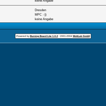
keine Angabe
Dresden
MPC :-))
keine Angabe
Powered by
Burning Board Lite 1.0.2
· 2001-2004
WoltLab GmbH