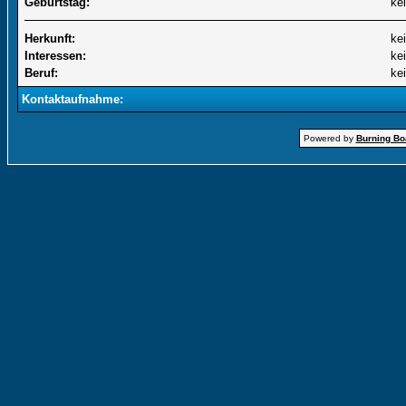
Geburtstag:
ke
Herkunft:
ke
Interessen:
ke
Beruf:
ke
Kontaktaufnahme:
Powered by
Burning Boa