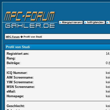
MPC Forum
� Profil von Studi
Profil von Studi
Registriert am:
14
Rang:
Beiträge:
0 
ICQ Nummer:
ke
AIM Screenname:
ke
YIM Screenname:
ke
MSN Screenname:
ke
eMail:
ke
Homepage:
ke
Geschlecht:
ke