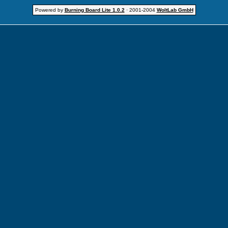
Powered by
Burning Board Lite 1.0.2
· 2001-2004
WoltLab GmbH