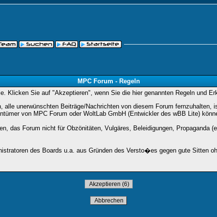
MPC Forum - Regeln
Sie. Klicken Sie auf "Akzeptieren", wenn Sie die hier genannten Regeln und E
lle unerwünschten Beiträge/Nachrichten von diesem Forum fernzuhalten, ist 
entümer von MPC Forum oder WoltLab GmbH (Entwickler des wBB Lite) können 
den, das Forum nicht für Obzönitäten, Vulgäres, Beleidigungen, Propaganda (e
stratoren des Boards u.a. aus Gründen des Versto�es gegen gute Sitten ohn