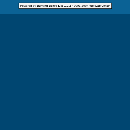
Powered by
Burning Board Lite 1.0.2
· 2001-2004
WoltLab GmbH