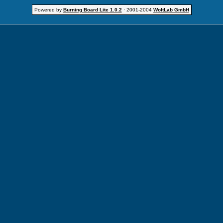
Powered by
Burning Board Lite 1.0.2
· 2001-2004
WoltLab GmbH