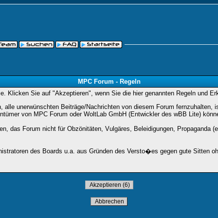
MPC Forum - Regeln
Sie. Klicken Sie auf "Akzeptieren", wenn Sie die hier genannten Regeln und E
lle unerwünschten Beiträge/Nachrichten von diesem Forum fernzuhalten, ist 
entümer von MPC Forum oder WoltLab GmbH (Entwickler des wBB Lite) können 
den, das Forum nicht für Obzönitäten, Vulgäres, Beleidigungen, Propaganda (e
stratoren des Boards u.a. aus Gründen des Versto�es gegen gute Sitten ohn