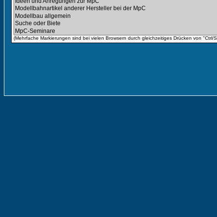
(Mehrfache Markierungen sind bei vielen Browsern durch gleichzeitiges Drücken von "Ctrl/St