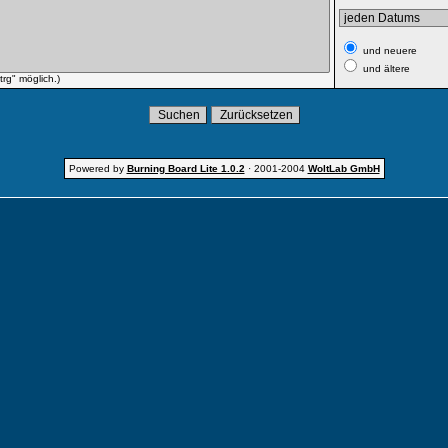
und neuere
und ältere
rg" möglich.)
Powered by
Burning Board Lite 1.0.2
· 2001-2004
WoltLab GmbH