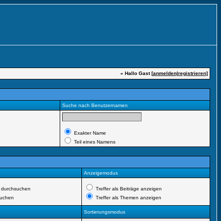
» Hallo Gast [
anmelden
|
registrieren
]
Suche nach Benutzernamen
Exakter Name
Teil eines Namens
Anzeigemodus
 durchsuchen
Treffer als Beiträge anzeigen
suchen
Treffer als Themen anzeigen
Sortierungsmodus