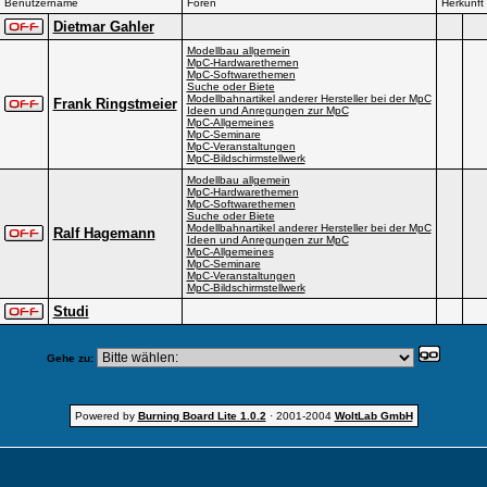
Benutzername
Foren
Herkunft
Dietmar Gahler
Modellbau allgemein
MpC-Hardwarethemen
MpC-Softwarethemen
Suche oder Biete
Modellbahnartikel anderer Hersteller bei der MpC
Frank Ringstmeier
Ideen und Anregungen zur MpC
MpC-Allgemeines
MpC-Seminare
MpC-Veranstaltungen
MpC-Bildschirmstellwerk
Modellbau allgemein
MpC-Hardwarethemen
MpC-Softwarethemen
Suche oder Biete
Modellbahnartikel anderer Hersteller bei der MpC
Ralf Hagemann
Ideen und Anregungen zur MpC
MpC-Allgemeines
MpC-Seminare
MpC-Veranstaltungen
MpC-Bildschirmstellwerk
Studi
Gehe zu:
Powered by
Burning Board Lite 1.0.2
· 2001-2004
WoltLab GmbH