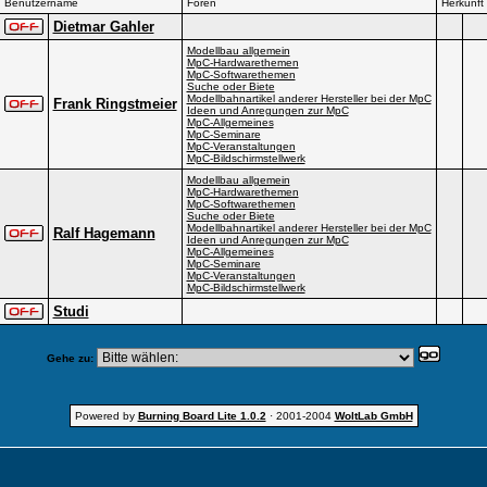
Benutzername
Foren
Herkunft
Dietmar Gahler
Modellbau allgemein
MpC-Hardwarethemen
MpC-Softwarethemen
Suche oder Biete
Modellbahnartikel anderer Hersteller bei der MpC
Frank Ringstmeier
Ideen und Anregungen zur MpC
MpC-Allgemeines
MpC-Seminare
MpC-Veranstaltungen
MpC-Bildschirmstellwerk
Modellbau allgemein
MpC-Hardwarethemen
MpC-Softwarethemen
Suche oder Biete
Modellbahnartikel anderer Hersteller bei der MpC
Ralf Hagemann
Ideen und Anregungen zur MpC
MpC-Allgemeines
MpC-Seminare
MpC-Veranstaltungen
MpC-Bildschirmstellwerk
Studi
Gehe zu:
Powered by
Burning Board Lite 1.0.2
· 2001-2004
WoltLab GmbH