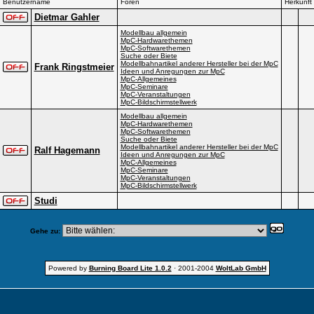
Benutzername
Foren
Herkunft
Dietmar Gahler
Modellbau allgemein
MpC-Hardwarethemen
MpC-Softwarethemen
Suche oder Biete
Modellbahnartikel anderer Hersteller bei der MpC
Frank Ringstmeier
Ideen und Anregungen zur MpC
MpC-Allgemeines
MpC-Seminare
MpC-Veranstaltungen
MpC-Bildschirmstellwerk
Modellbau allgemein
MpC-Hardwarethemen
MpC-Softwarethemen
Suche oder Biete
Modellbahnartikel anderer Hersteller bei der MpC
Ralf Hagemann
Ideen und Anregungen zur MpC
MpC-Allgemeines
MpC-Seminare
MpC-Veranstaltungen
MpC-Bildschirmstellwerk
Studi
Gehe zu:
Powered by
Burning Board Lite 1.0.2
· 2001-2004
WoltLab GmbH