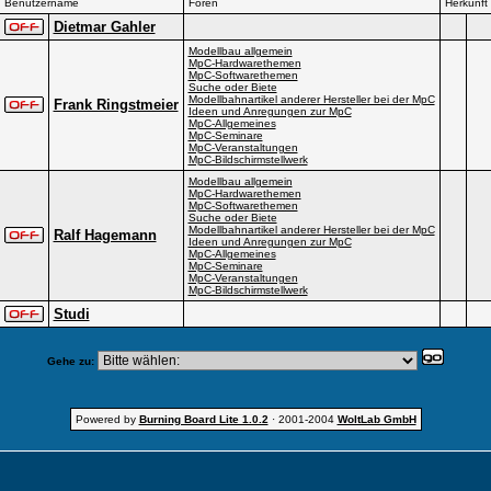
Benutzername
Foren
Herkunft
Dietmar Gahler
Modellbau allgemein
MpC-Hardwarethemen
MpC-Softwarethemen
Suche oder Biete
Modellbahnartikel anderer Hersteller bei der MpC
Frank Ringstmeier
Ideen und Anregungen zur MpC
MpC-Allgemeines
MpC-Seminare
MpC-Veranstaltungen
MpC-Bildschirmstellwerk
Modellbau allgemein
MpC-Hardwarethemen
MpC-Softwarethemen
Suche oder Biete
Modellbahnartikel anderer Hersteller bei der MpC
Ralf Hagemann
Ideen und Anregungen zur MpC
MpC-Allgemeines
MpC-Seminare
MpC-Veranstaltungen
MpC-Bildschirmstellwerk
Studi
Gehe zu:
Powered by
Burning Board Lite 1.0.2
· 2001-2004
WoltLab GmbH