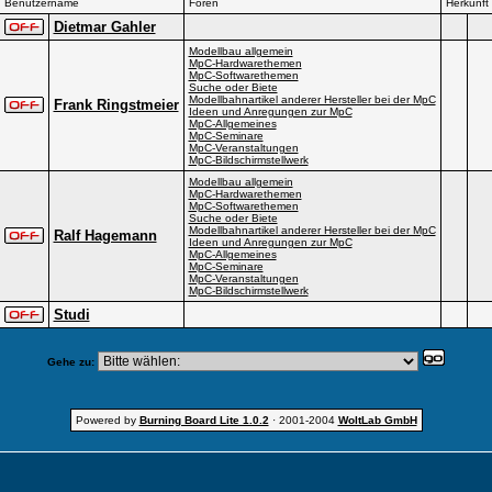
Benutzername
Foren
Herkunft
Dietmar Gahler
Modellbau allgemein
MpC-Hardwarethemen
MpC-Softwarethemen
Suche oder Biete
Modellbahnartikel anderer Hersteller bei der MpC
Frank Ringstmeier
Ideen und Anregungen zur MpC
MpC-Allgemeines
MpC-Seminare
MpC-Veranstaltungen
MpC-Bildschirmstellwerk
Modellbau allgemein
MpC-Hardwarethemen
MpC-Softwarethemen
Suche oder Biete
Modellbahnartikel anderer Hersteller bei der MpC
Ralf Hagemann
Ideen und Anregungen zur MpC
MpC-Allgemeines
MpC-Seminare
MpC-Veranstaltungen
MpC-Bildschirmstellwerk
Studi
Gehe zu:
Powered by
Burning Board Lite 1.0.2
· 2001-2004
WoltLab GmbH