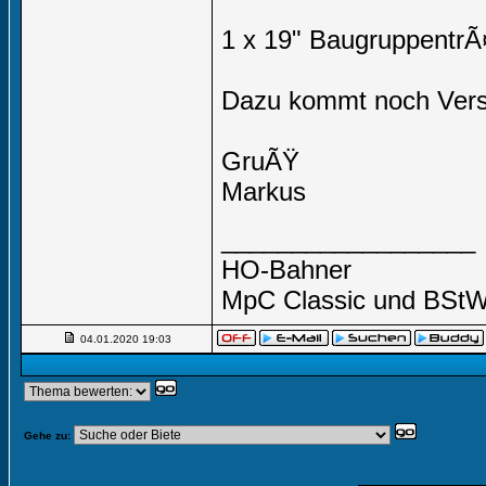
1 x 19" BaugruppentrÃ
Dazu kommt noch Ver
GruÃŸ
Markus
__________________
HO-Bahner
MpC Classic und BSt
04.01.2020
19:03
Gehe zu: