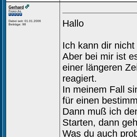
Gerhard
Foren As
Hallo
Dabei seit: 01.01.2006
Beiträge: 98
Ich kann dir nicht
Aber bei mir ist
einer längeren Ze
reagiert.
In meinem Fall si
für einen bestim
Dann muß ich den
Starten, dann geh
Was du auch prob