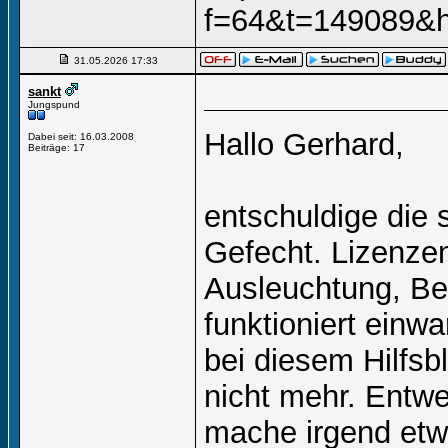
f=64&t=149089&hi
31.05.2026
17:33
sankt
Jungspund
Hallo Gerhard,
Dabei seit: 16.03.2008
Beiträge: 17
entschuldige die 
Gefecht. Lizenzen
Ausleuchtung, Be
funktioniert einw
bei diesem Hilfs
nicht mehr. Entwe
mache irgend etw