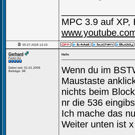
______________
MPC 3.9 auf XP, 
www.youtube.com
05.07.2026
13:10
Gerhard
Hallo
Foren As
Wenn du im BSTW 
Dabei seit: 01.01.2006
Beiträge: 98
Maustaste anklic
nichts beim Block
nr die 536 eingibs
Ich mache das nu
Weiter unten ist 