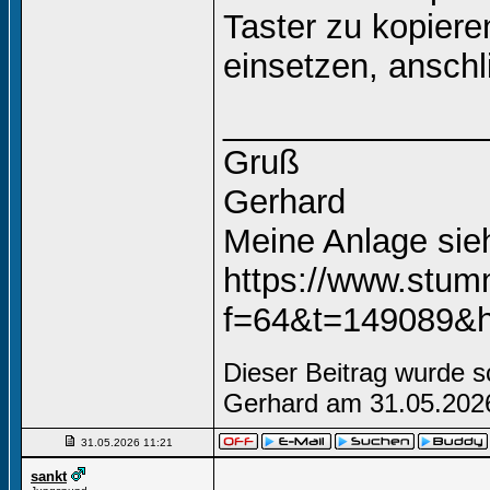
Taster zu kopiere
einsetzen, ansch
______________
Gruß
Gerhard
Meine Anlage si
https://www.stum
f=64&t=149089&hi
Dieser Beitrag wurde s
Gerhard am 31.05.20
31.05.2026
11:21
sankt