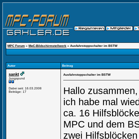
MPC Forum
»
MpC-Bildschirmstellwerk
»
Ausfahrstoppschalter im BSTW
Autor
Beitrag
sankt
Ausfahrstoppschalter im BSTW
Jungspund
Hallo zusammen,
Dabei seit: 16.03.2008
Beiträge: 17
ich habe mal wie
ca. 16 Hilfsblöck
MPC und dem BSTW
zwei Hilfsblöcken