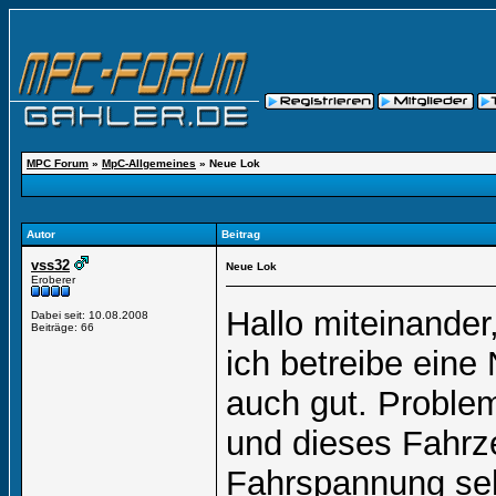
MPC Forum
»
MpC-Allgemeines
»
Neue Lok
Autor
Beitrag
vss32
Neue Lok
Eroberer
Hallo miteinander
Dabei seit: 10.08.2008
Beiträge: 66
ich betreibe eine
auch gut. Problem
und dieses Fahrze
Fahrspannung sehr