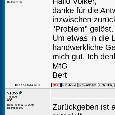
Hallo Volker,
Beiträge: 66
danke für die Ant
inzwischen zurück
"Problem" gelöst.
Um etwas in die L
handwerkliche Ges
mich gut. Ich de
MfG
Bert
15.04.2026
16:16
VTG55
Tripel-As
Zurückgeben ist 
Dabei seit: 12.10.2005
Beiträge: 180