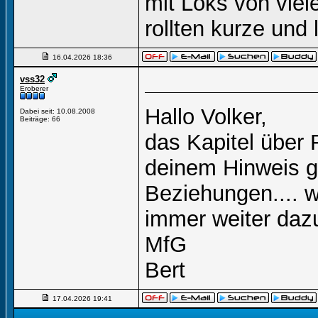
mit Loks von vie
rollten kurze un
16.04.2026
18:36
vss32
Eroberer
Hallo Volker,
Dabei seit: 10.08.2008
Beiträge: 66
das Kapitel über
deinem Hinweis g
Beziehungen.... w
immer weiter dazu
MfG
Bert
17.04.2026
19:41