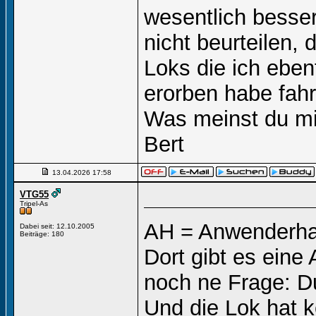
wesentlich besser
nicht beurteilen,
Loks die ich eben
erorben habe fahr
Was meinst du mit
Bert
13.04.2026
17:58
VTG55
Tripel-As
AH = Anwenderh
Dabei seit: 12.10.2005
Beiträge: 180
Dort gibt es ein
noch ne Frage: Du
Und die Lok hat 