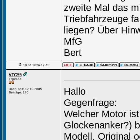
zweite Mal das mi
Triebfahrzeuge f
liegen? Über Hinw
MfG
Bert
10.04.2026
17:45
VTG55
Tripel-As
Hallo
Dabei seit: 12.10.2005
Beiträge: 180
Gegenfrage:
Welcher Motor ist
Glockenanker?) b
Modell. Original