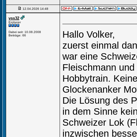
12.04.2026
14:48
vss32
Eroberer
Hallo Volker,
Dabei seit: 10.08.2008
Beiträge: 66
zuerst einmal dan
war eine Schweize
Fleischmann und 
Hobbytrain. Keine
Glockenanker Mot
Die Lösung des P
in dem Sinne kei
Schweizer Lok (F
inzwischen besse