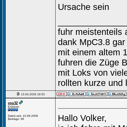
Ursache sein
______________
fuhr meistenteils 
dank MpC3.8 gar 
mit einem altem 
fuhren die Züge B
mit Loks von vie
rollten kurze un
13.04.2026
19:53
vss32
Eroberer
Hallo Volker,
Dabei seit: 10.08.2008
Beiträge: 66