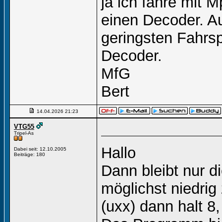
ja ich fahre mit 
einen Decoder. Au
geringsten Fahrs
Decoder.
MfG
Bert
14.04.2026
21:23
VTG55
Tripel-As
Hallo
Dabei seit: 12.10.2005
Beiträge: 180
Dann bleibt nur d
möglichst niedrig
(uxx) dann halt 8,