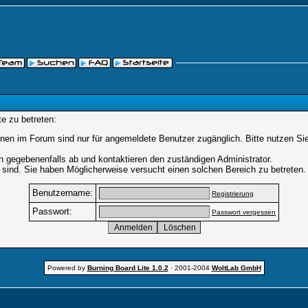
e zu betreten:
nen im Forum sind nur für angemeldete Benutzer zugänglich. Bitte nutzen Si
h gegebenenfalls ab und kontaktieren den zuständigen Administrator.
sind. Sie haben Möglicherweise versucht einen solchen Bereich zu betreten.
Benutzername:
Registrierung
Passwort:
Passwort vergessen
Powered by
Burning Board Lite 1.0.2
· 2001-2004
WoltLab GmbH